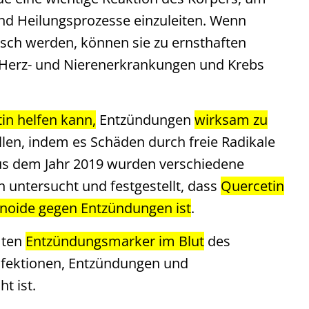
nd Heilungsprozesse einzuleiten. Wenn
sch werden, können sie zu ernsthaften
Herz- und Nierenerkrankungen und Krebs
in helfen kann,
Entzündungen
wirksam zu
llen, indem es Schäden durch freie Radikale
 aus dem Jahr 2019 wurden verschiedene
untersucht und festgestellt, dass
Quercetin
onoide gegen Entzündungen ist
.
mten
Entzündungsmarker im Blut
des
Infektionen, Entzündungen und
t ist.