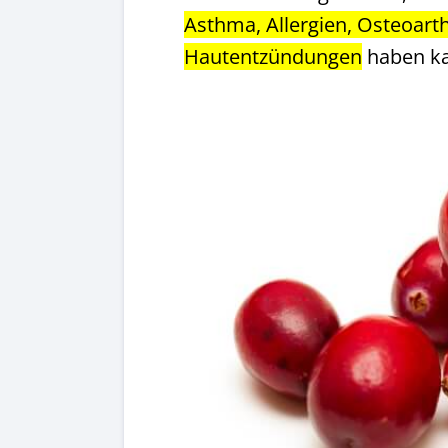
Asthma, Allergien, Osteoart
Hautentzündungen
haben k