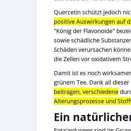
Quercetin schützt jedoch ni
positive Auswirkungen auf 
"König der Flavonoide" beze
sowie schädliche Substanze
Schäden verursachen können.
die Zellen vor oxidativem St
Damit ist es noch wirksamer
grünem Tee. Dank all dieser
beitragen, verschiedene
durc
Alterungsprozesse und Stof
Ein natürlic
Entzündungen sind im Grund