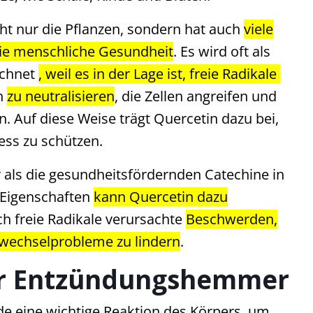
cht nur die Pflanzen, sondern hat auch
viele
die menschliche Gesundheit
. Es wird oft als
ichnet
, weil es in der Lage ist, freie Radikale
n
zu neutralisieren
, die Zellen angreifen und
 Auf diese Weise trägt Quercetin dazu bei,
ress zu schützen.
 als die gesundheitsfördernden Catechine in
 Eigenschaften
kann Quercetin dazu
h freie Radikale verursachte
Beschwerden,
fwechselprobleme zu lindern
.
her Entzündungshemmer
e eine wichtige Reaktion des Körpers, um