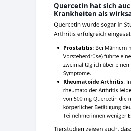
Quercetin hat sich au
Krankheiten als wirk
Quercetin wurde sogar in St
Arthritis erfolgreich eingeset
Prostatitis:
Bei Männern mi
Vorsteherdrüse) führte ein
zweimal täglich über einen
Symptome.
Rheumatoide Arthritis
: I
rheumatoider Arthritis leid
von 500 mg Quercetin die 
körperlicher Betätigung deut
Teilnehmerinnen weniger En
Tierstudien zeigen auch, da