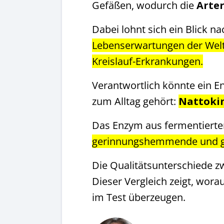
Gefäßen, wodurch die
Arter
Dabei lohnt sich ein Blick n
Lebenserwartungen der Welt 
Kreislauf-Erkrankungen.
Verantwortlich könnte ein E
zum Alltag gehört:
Nattoki
Das Enzym aus fermentiertem
gerinnungshemmende und ge
Die Qualitätsunterschiede z
Dieser Vergleich zeigt, wor
im Test überzeugen.