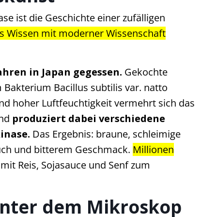
se ist die Geschichte einer zufälligen
les Wissen mit moderner Wissenschaft
Jahren in Japan gegessen.
Gekochte
akterium Bacillus subtilis var. natto
nd hoher Luftfeuchtigkeit vermehrt sich das
und
produziert dabei verschiedene
inase.
Das Ergebnis: braune, schleimige
uch und bitterem Geschmack.
Millionen
l mit Reis, Sojasauce und Senf zum
unter dem Mikroskop