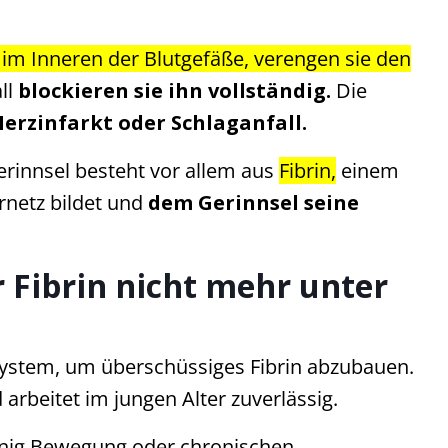
 im Inneren der Blutgefäße, verengen sie den
ll
blockieren sie ihn vollständig.
Die
rzinfarkt oder Schlaganfall.
Gerinnsel besteht vor allem aus
Fibrin,
einem
ernetz bildet und
dem Gerinnsel seine
 Fibrin nicht mehr unter
System, um überschüssiges Fibrin abzubauen.
arbeitet im jungen Alter zuverlässig.
nig Bewegung oder chronischen