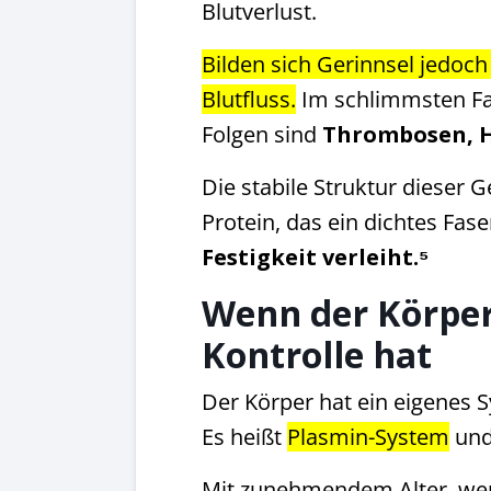
Blutverlust.
Bilden sich Gerinnsel jedoch
Blutfluss.
Im schlimmsten Fa
Folgen sind
Thrombosen, He
Die stabile Struktur dieser 
Protein, das ein dichtes Fas
Festigkeit verleiht.⁵
Wenn der Körper
Kontrolle hat
Der Körper hat ein eigenes 
Es heißt
Plasmin-System
und 
Mit zunehmendem Alter, we