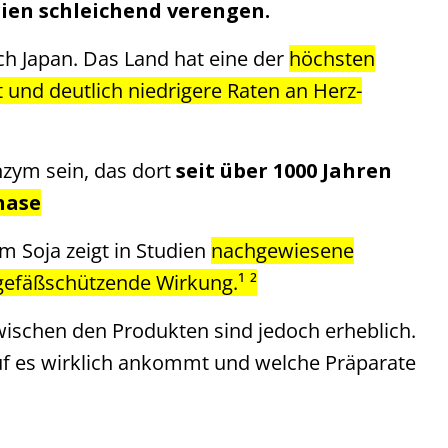
ien schleichend verengen.
ach Japan. Das Land hat eine der
höchsten
und deutlich niedrigere Raten an Herz-
nzym sein, das dort
seit über 1000 Jahren
nase
 Soja zeigt in Studien
nachgewiesene
fäßschützende Wirkung.¹ ²
wischen den Produkten sind jedoch erheblich.
auf es wirklich ankommt und welche Präparate