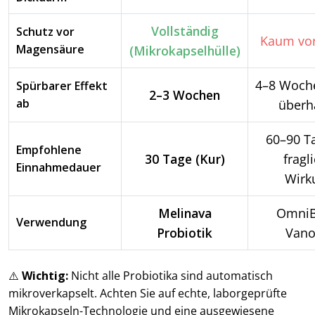
Vollständig
Schutz vor
Kaum vo
Magensäure
(Mikrokapselhülle)
4–8 Woch
Spürbarer Effekt
2–3 Wochen
ab
überh
60–90 Ta
Empfohlene
30 Tage (Kur)
fragl
Einnahmedauer
Wirk
Melinava
OmniBi
Verwendung
Probiotik
Vano
⚠️
Wichtig:
Nicht alle Probiotika sind automatisch
mikroverkapselt. Achten Sie auf echte, laborgeprüfte
Mikrokapseln-Technologie und eine ausgewiesene