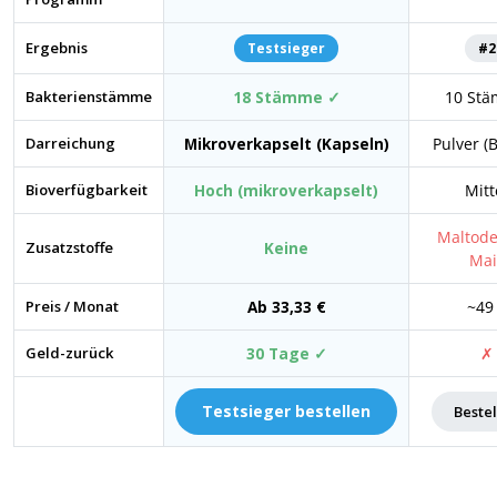
Ergebnis
Testsieger
#2
Bakterienstämme
18 Stämme ✓
10 St
Darreichung
Mikroverkapselt (Kapseln)
Pulver (
Bioverfügbarkeit
Hoch (mikroverkapselt)
Mitt
Maltode
Zusatzstoffe
Keine
Mai
Preis / Monat
Ab 33,33 €
~49
Geld-zurück
30 Tage ✓
✗
Testsieger bestellen
Beste