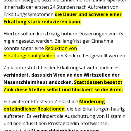
innerhalb der ersten 24 Stunden nach Auftreten von
Erkältungssymptomen
die Dauer und Schwere einer
Erkältung stark reduzieren kann.
Hierfür sollten kurzfristig höhere Dosierungen von 75
mg eingesetzt werden. Bei langfristiger Einnahme
konnte sogar eine
Reduktion von
Erkältungshäufigkeiten
bei Kindern festgestellt werden.
Zink unterstützt bei der Erkältungsabwehr, indem es
verhindert, dass sich Viren an den Wirtszellen der
Nasenschleimhaut andocken.
Stattdessen besetzt
Zink diese Stellen selbst und blockiert so die Viren.
Ein weiterer Effekt von Zink ist die
Minderung
entzündlicher Reaktionen
, die bei Erkältungen häufig
auftreten. Es verhindert die Ausschüttung von Histamin
und beeinflusst den Prostaglandin-Stoffwechsel,
wodurch die
Nasenschleimhäute weniger