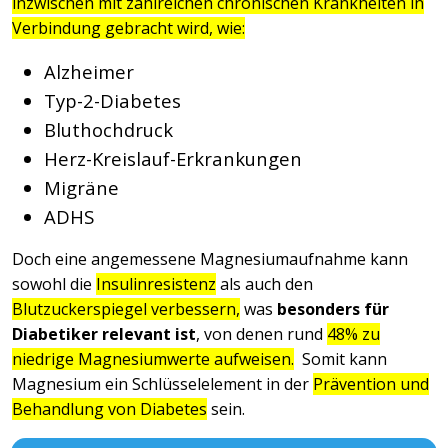
inzwischen mit zahlreichen chronischen Krankheiten in
Verbindung gebracht wird, wie:
Alzheimer
Typ-2-Diabetes
Bluthochdruck
Herz-Kreislauf-Erkrankungen
Migräne
ADHS
Doch eine angemessene Magnesiumaufnahme kann
sowohl die
Insulinresistenz
als auch den
Blutzuckerspiegel verbessern,
was
besonders für
Diabetiker relevant ist
, von denen rund
48% zu
niedrige Magnesiumwerte aufweisen.
Somit kann
Magnesium ein Schlüsselelement in der
Prävention und
Behandlung von Diabetes
sein.