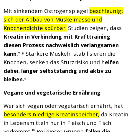
Mit sinkendem Östrogenspiegel
beschleunigt
sich der Abbau von Muskelmasse und
Knochendichte spürbar.
Studien zeigen, dass
Kreatin in Verbindung mit Krafttraining
diesen Prozess nachweislich verlangsamen
kann.⁷ ⁸
Stärkere Muskeln stabilisieren die
Knochen, senken das Sturzrisiko und h
elfen
dabei, länger selbstständig und aktiv zu
bleiben.⁹
Vegane und vegetarische Ernährung
Wer sich vegan oder vegetarisch ernährt, hat
besonders niedrige Kreatinspeicher,
da Kreatin
in Lebensmitteln nur in Fleisch und Fisch
vorkommt.¹⁰ Bei dieser Gruppe
fallen die