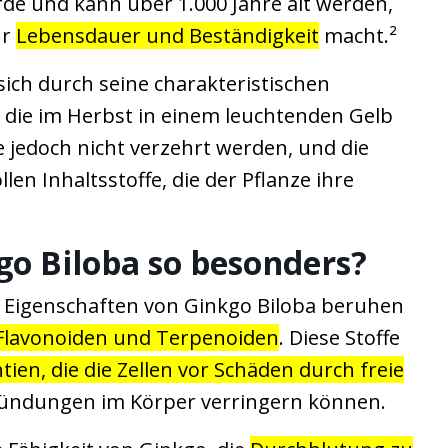
rde und kann über 1.000 Jahre alt werden,
ür
Lebensdauer und Beständigkeit
macht.²
ich durch seine charakteristischen
, die im Herbst in einem leuchtenden Gelb
e jedoch nicht verzehrt werden, und die
len Inhaltsstoffe, die der Pflanze ihre
.
o Biloba so besonders?
 Eigenschaften von Ginkgo Biloba beruhen
Flavonoiden und Terpenoiden
. Diese Stoffe
tien, die die Zellen vor Schäden durch freie
ündungen im Körper verringern können.