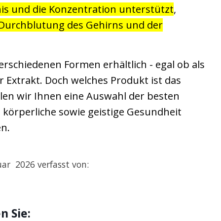
is und die Konzentration unterstützt
,
Durchblutung des Gehirns und der
¹
verschiedenen Formen erhältlich - egal ob als
r Extrakt. Doch welches Produkt ist das
ellen wir Ihnen eine Auswahl der besten
e körperliche sowie geistige Gesundheit
en.
uar 2026 verfasst von:
n Sie: