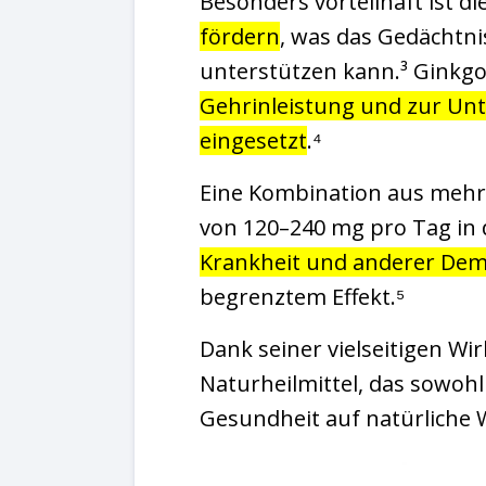
Besonders vorteilhaft ist di
fördern
, was das Gedächtni
unterstützen kann.³ Ginkg
Gehrinleistung und zur Unt
eingesetzt
.⁴
Eine Kombination aus mehre
von 120–240 mg pro Tag in d
Krankheit und anderer Dem
begrenztem Effekt.⁵
Dank seiner vielseitigen Wi
Naturheilmittel, das sowohl 
Gesundheit auf natürliche W