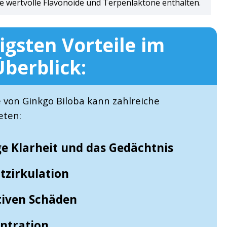
e wertvolle Flavonoide und Terpenlaktone enthalten.
igsten Vorteile im
Überblick:
von Ginkgo Biloba kann zahlreiche
eten:
ige Klarheit und das Gedächtnis
tzirkulation
tiven Schäden
entration