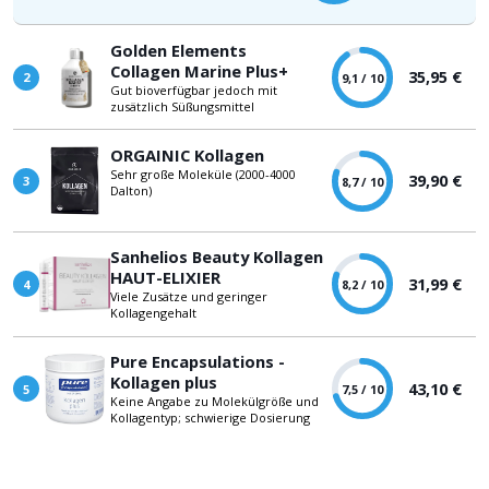
Golden Elements
Collagen Marine Plus+
35,95 €
2
9,1 / 10
Gut bioverfügbar jedoch mit
zusätzlich Süßungsmittel
ORGAINIC
Kollagen
Sehr große Moleküle (2000-4000
39,90 €
3
8,7 / 10
Dalton)
Sanhelios
Beauty Kollagen
HAUT-ELIXIER
31,99 €
4
8,2 / 10
Viele Zusätze und geringer
Kollagengehalt
Pure Encapsulations -
Kollagen plus
43,10 €
5
7,5 / 10
Keine Angabe zu Molekülgröße und
Kollagentyp; schwierige Dosierung