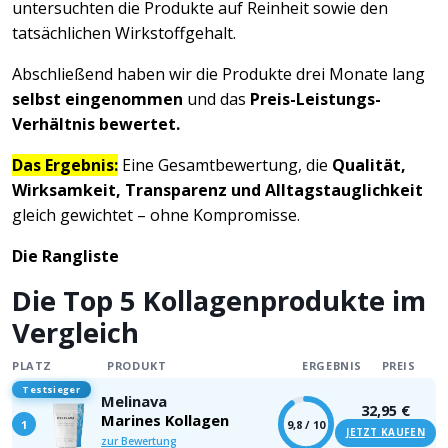
untersuchten die Produkte auf Reinheit sowie den
tatsächlichen Wirkstoffgehalt.
Abschließend haben wir die Produkte drei Monate lang
selbst eingenommen
und das
Preis-Leistungs-
Verhältnis bewertet.
Das Ergebnis:
Eine Gesamtbewertung, die
Qualität,
Wirksamkeit, Transparenz und Alltagstauglichkeit
gleich gewichtet – ohne Kompromisse.
Die Rangliste
Die Top 5 Kollagenprodukte im
Vergleich
PLATZ
PRODUKT
ERGEBNIS
PREIS
Testsieger
Melinava
32,95 €
Marines Kollagen
1
9,8 / 10
JETZT KAUFEN
zur Bewertung