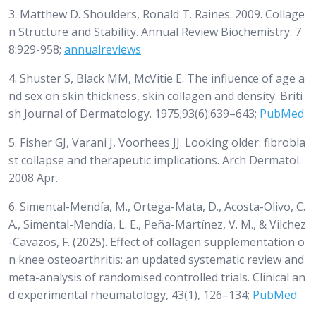
3. Matthew D. Shoulders, Ronald T. Raines. 2009. Collage
n Structure and Stability. Annual Review Biochemistry. 7
8:929-958;
annualreviews
4. Shuster S, Black MM, McVitie E. The influence of age a
nd sex on skin thickness, skin collagen and density. Briti
sh Journal of Dermatology. 1975;93(6):639–643;
PubMed
5. Fisher GJ, Varani J, Voorhees JJ. Looking older: fibrobla
st collapse and therapeutic implications. Arch Dermatol.
2008 Apr.
6. Simental-Mendía, M., Ortega-Mata, D., Acosta-Olivo, C.
A., Simental-Mendía, L. E., Peña-Martínez, V. M., & Vilchez
-Cavazos, F. (2025). Effect of collagen supplementation o
n knee osteoarthritis: an updated systematic review and
meta-analysis of randomised controlled trials. Clinical an
d experimental rheumatology, 43(1), 126–134;
PubMed